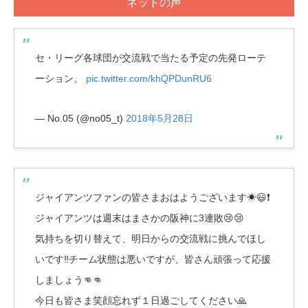
ネットの声
セ・リーグ各球団が交流戦で当たる予定の先発ローテ
ーション。
pic.twitter.com/khQPDunRU6
— No.05 (@no05_t)
2018年5月28日
ジャイアンツファンの皆さまおはようございます☀😃❗
ジャイアンツは週末はまさかの阪神に3連敗😢😢
気持ちを切り替えて、明日からの交流戦に挑んでほし
いです‼️チーム状態は悪いですが、皆さん頑張って応援
しましょう👊👊
今日も皆さま笑顔忘れず１日過ごしてください🙏