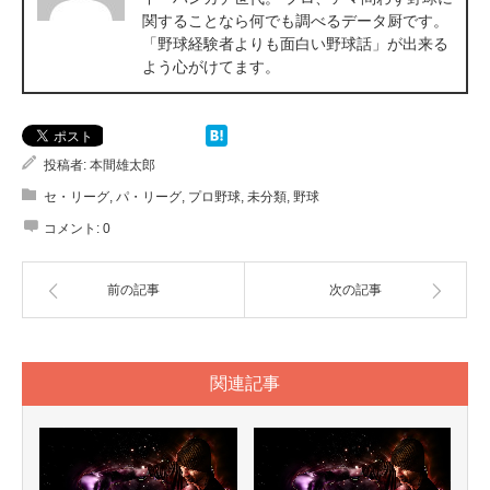
関することなら何でも調べるデータ厨です。
「野球経験者よりも面白い野球話」が出来る
よう心がけてます。
投稿者:
本間雄太郎
セ・リーグ
,
パ・リーグ
,
プロ野球
,
未分類
,
野球
コメント:
0
前の記事
次の記事
関連記事