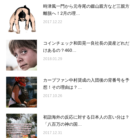
時津風一門から元寺尾の錣山親方など三親方
離脱へ！2月の理…
2017.12.22
コインチェック和田晃一良社長の資産どれだ
けあるの？460…
2018.01.29
カープファン中村奨成の入団後の背番号を予
想！その理由は？…
2017.10.26
初詣海外の反応に対する日本人の言い分は？
「八百万の神の国…
2017.12.31