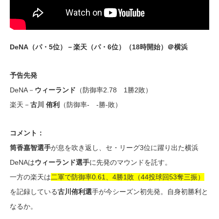
DeNA（パ・5位）－楽天（パ・6位）（18時開始）＠横浜
予告先発
DeNA－
ウィーランド
（防御率2.78 1勝2敗）
楽天－
古川 侑利
（防御率- -勝-敗）
コメント：
筒香嘉智選手
が息を吹き返し、セ・リーグ3位に躍り出た横浜
DeNAは
ウィーランド選手
に先発のマウンドを託す。
一方の楽天は
二軍で防御率0.61、4勝1敗（44投球回53奪三振）
を記録している
古川侑利選
手が今シーズン初先発。自身初勝利と
なるか。