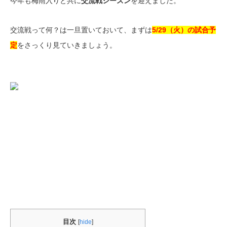
今年も梅雨入りと共に
交流戦シーズン
を迎えました。
交流戦って何？は一旦置いておいて、まずは
5/29（火）の試合予
定
をさっくり見ていきましょう。
目次
[
hide
]