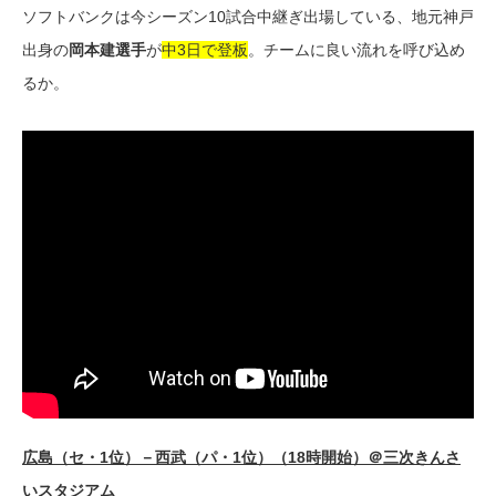
ソフトバンクは今シーズン10試合中継ぎ出場している、地元神戸
出身の
岡本建選手
が
中3日で登板
。チームに良い流れを呼び込め
るか。
広島（セ・1位）－西武（パ・1位）（18時開始）＠三次きんさ
いスタジアム