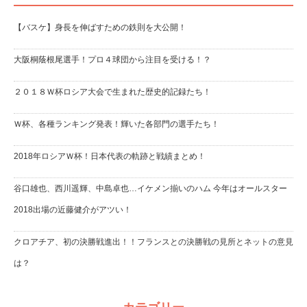
【バスケ】身長を伸ばすための鉄則を大公開！
大阪桐蔭根尾選手！プロ４球団から注目を受ける！？
２０１８Ｗ杯ロシア大会で生まれた歴史的記録たち！
Ｗ杯、各種ランキング発表！輝いた各部門の選手たち！
2018年ロシアＷ杯！日本代表の軌跡と戦績まとめ！
谷口雄也、西川遥輝、中島卓也…イケメン揃いのハム 今年はオールスター
2018出場の近藤健介がアツい！
クロアチア、初の決勝戦進出！！フランスとの決勝戦の見所とネットの意見
は？