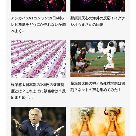
アンカハスvsコンラン19日6時テ
那須川天心の海外の反応！イグナ
レビ放送をどうにか見れないか調
シオもまさかの圧倒
べまく…
藤浪晋太郎の抱える死球問題は深
設楽悠太日本新の1億円の褒賞制
刻？ネットの声を集めてみた！
度とは？これまでに該当者は？反
応まとめ「…