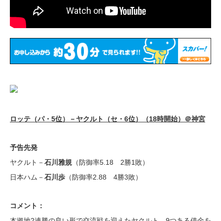
ロッテ（パ・5位）－ヤクルト（セ・6位）（18時開始）＠神宮
予告先発
ヤクルト－
石川雅規
（防御率5.18 2勝1敗）
日本ハム－
石川歩
（防御率2.88 4勝3敗）
コメント：
本拠地2連勝の良い形で交流戦を迎えたヤクルト。9つある借金を