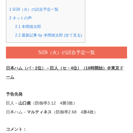
1
5/29（火）の試合予定一覧
2
ネットの声
2.1
本間雄太郎
2.2
最新記事 by 本間雄太郎 (全て見る)
5/29（火）の試合予定一覧
日本ハム（パ・2位）－巨人（セ・4位）（18時開始）＠東京ド
ーム
予告先発
巨人－
山口俊
（防御率3.12 4勝3敗）
日本ハム－
マルティネス
（防御率2.68 4勝4敗）
コメント：