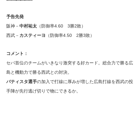
予告先発
阪神－
中村祐太
（防御率4.60 3勝2敗）
西武－
カスティーヨ
（防御率4.50 2勝3敗）
コメント：
セパ首位のチームがいきなり激突する好カード。総合力で勝る広
島と機動力で勝る西武との対決。
バティスタ選手
の加入で打線に厚みが増した広島打線を西武の投
手陣が先行逃げ切りで物にできるか。