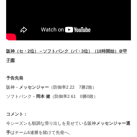
阪神（セ・2位）－ソフトバンク（パ・3位）（18時開始）＠甲
子園
予告先発
阪神－
メッセンジャー
（防御率2.22 7勝2敗）
ソフトバンク－
岡本 健
（防御率2.61 0勝0敗）
コメント：
今シーズンも順調な滑り出しを見せている阪神
メッセンジャー選
手
はチーム6連勝を賭けて先発へ。