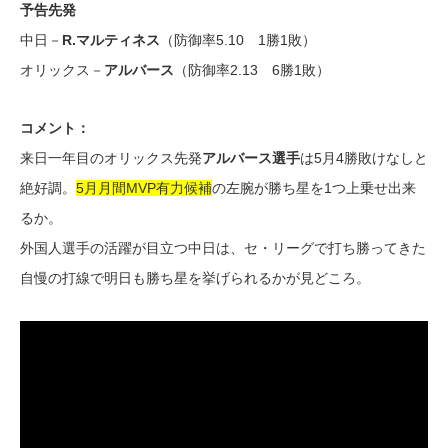
予告先発
中日－
R.マルティネス
（防御率5.10 1勝1敗）
オリックス－
アルバース
（防御率2.13 6勝1敗）
コメント：
来日一年目のオリックス先発
アルバース選手
は5月4勝敗けなしと
絶好調。
5月月間MVP有力候補
の左腕が勝ち星を1つ上乗せ出来
るか。
外国人選手の活躍が目立つ中日は、セ・リーグで打ち勝ってきた
自慢の打線で明日も勝ち星を挙げられるかが見どころ。