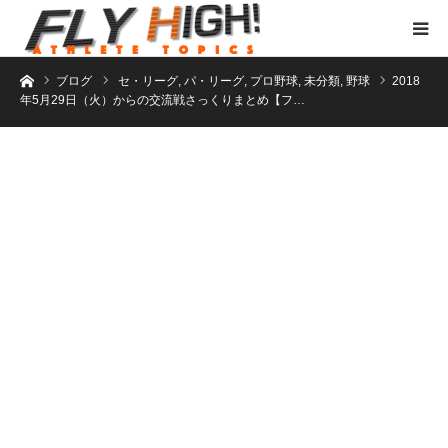
ホーム
ブログ
セ・リーグ
,
パ・リーグ
,
プロ野球
,
未分類
,
野球
2018
年5月29日（火）からの交流戦さっくりまとめ【フ…