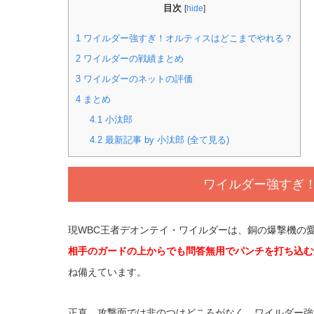
目次
[
hide
]
1
ワイルダー強すぎ！オルティスはどこまでやれる？
2
ワイルダーの戦績まとめ
3
ワイルダーのネットの評価
4
まとめ
4.1
小汰郎
4.2
最新記事 by 小汰郎 (全て見る)
ワイルダー強すぎ
現WBC王者デオンテイ・ワイルダーは、銅の爆撃機の
相手のガードの上からでも問答無用でパンチを打ち込む
ね備えています。
正直、攻撃面では非のつけどころがなく、ワイルダー強