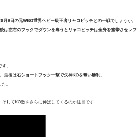
3年8月9日の元WBO世界ヘビー級王者リャコビッチとの一戦
でしょうか。
後は左右のフックでダウンを奪うとリャコビッチは全身を痙攣させレフ
です。
、最後は
右ショートフック一撃で失神KOを奪い勝利
。
した。
、そしてKO数をさらに伸ばしてくるのか注目です！