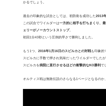
かるでしょう。
過去の印象的な試合としては、初防衛を成功した
201
この試合でワイルダーは
一方的に相手を打ちまくり、最
ェリーがノーカウントストップ
。
初回1分43秒という圧倒的早さで勝利しました。
もう1つ、
2016年1月16日のスピルカとの対戦
も印象的
スピルカに手数で押され気味だったワイルダーでしたが
スピルカを
病院に直行させるほどの衝撃的なKO勝利
で
オルティス戦は無敗伝説のさらなる1ページとなるのか