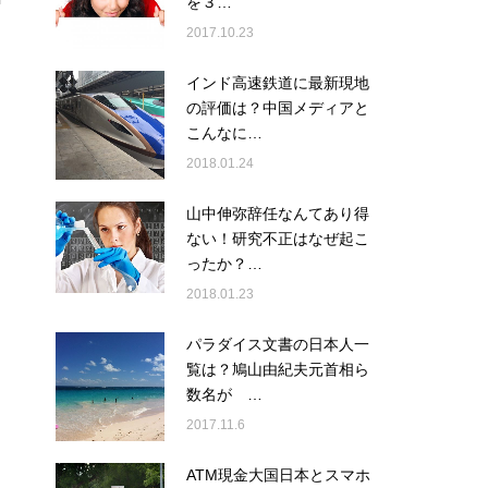
を３…
2017.10.23
インド高速鉄道に最新現地
の評価は？中国メディアと
こんなに…
2018.01.24
山中伸弥辞任なんてあり得
ない！研究不正はなぜ起こ
ったか？…
2018.01.23
パラダイス文書の日本人一
覧は？鳩山由紀夫元首相ら
数名が …
2017.11.6
ATM現金大国日本とスマホ