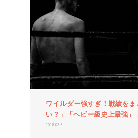
ワイルダー強すぎ！戦績をま
い？」「ヘビー級史上最強」
2018.03.3