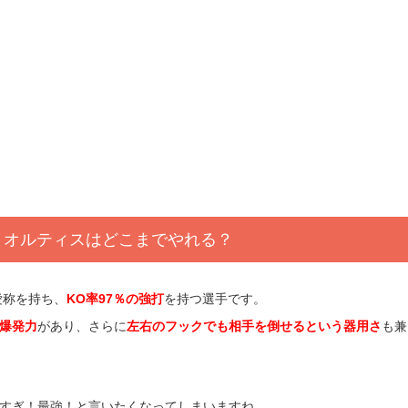
！オルティスはどこまでやれる？
愛称を持ち、
KO率97％の強打
を持つ選手です。
爆発力
があり、さらに
左右のフックでも相手を倒せるという器用さ
も兼
すぎ！最強！と言いたくなってしまいますね。