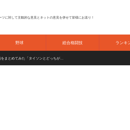
ーツに対して主観的な意見とネットの意見を併せて皆様にお送り！
野球
総合格闘技
ランキ
績をまとめてみた「タイソンとどっちが…