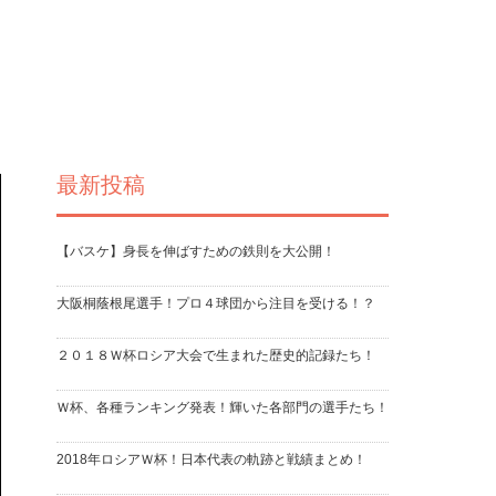
最新投稿
【バスケ】身長を伸ばすための鉄則を大公開！
大阪桐蔭根尾選手！プロ４球団から注目を受ける！？
２０１８Ｗ杯ロシア大会で生まれた歴史的記録たち！
Ｗ杯、各種ランキング発表！輝いた各部門の選手たち！
2018年ロシアＷ杯！日本代表の軌跡と戦績まとめ！