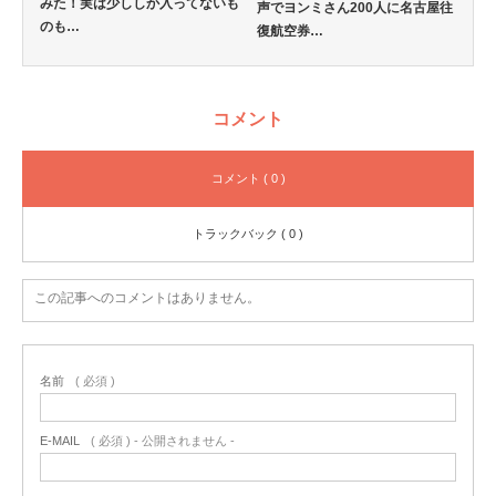
みた！実は少ししか入ってないも
声でヨンミさん200人に名古屋往
のも…
復航空券…
コメント
コメント ( 0 )
トラックバック ( 0 )
この記事へのコメントはありません。
名前
( 必須 )
E-MAIL
( 必須 ) - 公開されません -