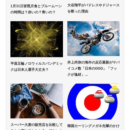
大谷翔平がパドレスやドジャース
1月31日皆既月食とブルームーン
を断った理由
の時間は？赤いの？青いの？
井上尚弥の海外の反応最新がヤバ
平昌五輪ノロウィルスパンデミッ
イコメ数「日本のGGG」「フッ
クは日本人選手大丈夫？
クが逸材」…
スーパー大麦の販売店を比較して
韓国カーリングメガネ先輩のかけ