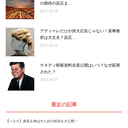
の期待の反応ま…
2017.10.15
アディーレだけが誇大広告じゃない！某事務
所は大丈夫？反応…
2017.10.12
ケネディ暗殺資料全面公開はいつ？なぜ延期
された？
2017.10.27
最近の記事
【バスケ】身長を伸ばすための鉄則を大公開！