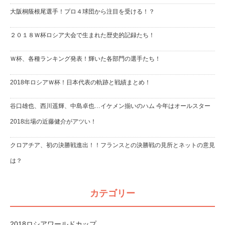
大阪桐蔭根尾選手！プロ４球団から注目を受ける！？
２０１８Ｗ杯ロシア大会で生まれた歴史的記録たち！
Ｗ杯、各種ランキング発表！輝いた各部門の選手たち！
2018年ロシアＷ杯！日本代表の軌跡と戦績まとめ！
谷口雄也、西川遥輝、中島卓也…イケメン揃いのハム 今年はオールスター
2018出場の近藤健介がアツい！
クロアチア、初の決勝戦進出！！フランスとの決勝戦の見所とネットの意見
は？
カテゴリー
2018ロシアワールドカップ