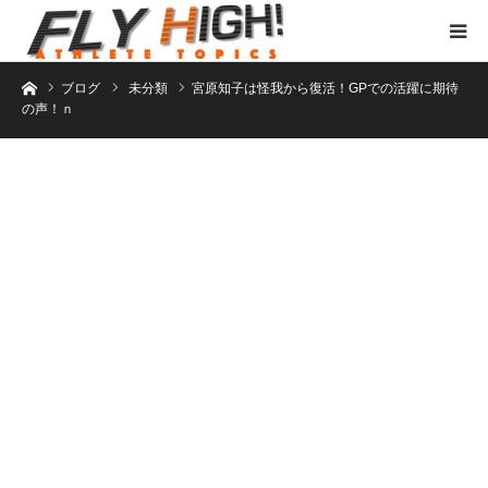
ホーム
ブログ
未分類
宮原知子は怪我から復活！GPでの活躍に期待
の声！ｎ