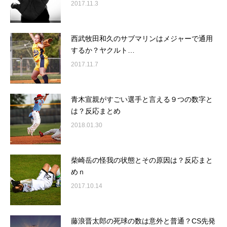
2017.11.3
西武牧田和久のサブマリンはメジャーで通用
するか？ヤクルト…
2017.11.7
青木宣親がすごい選手と言える９つの数字と
は？反応まとめ
2018.01.30
柴崎岳の怪我の状態とその原因は？反応まと
めｎ
2017.10.14
藤浪晋太郎の死球の数は意外と普通？CS先発