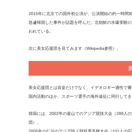
2015年に北京での国外初公演が、公演開始の約一時間
急遽帰国した事件が話題を呼んだ。北朝鮮の水爆実験の
われている。
次に美女応援団を見てみます（Wikipedia参照）。
美女応援団とは容姿だけでなく、イデオロギー適性で審
国内活動のほか、スポーツ選手の海外遠征に同行してき
韓国には、2002年の釜山でのアジア競技大会（288人
団）、
2005年の仁川のアジア陸上競技選手権大会（101人の