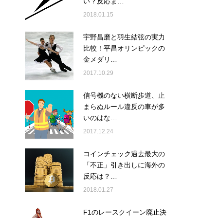
い？反応ま…
2018.01.15
宇野昌磨と羽生結弦の実力
比較！平昌オリンピックの
金メダリ…
2017.10.29
信号機のない横断歩道、止
まらぬルール違反の車が多
いのはな…
2017.12.24
コインチェック過去最大の
「不正」引き出しに海外の
反応は？…
2018.01.27
F1のレースクイーン廃止決