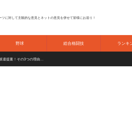
ーツに対して主観的な意見とネットの意見を併せて皆様にお送り！
野球
総合格闘技
ランキ
派遣提案！その3つの理由…