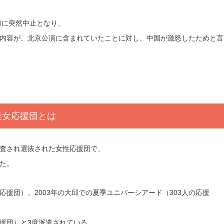
前に突然中止となり、
内容が、北京公演に含まれていたことに対し、中国が激怒したためと言
美女応援団とは
査され選抜された女性応援団で、
た。
の応援団）、2003年の大邱での夏季ユニバーシアード（303人の応援
応援団）と3度派遣されている。