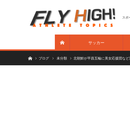
スポ
サッカー
ホーム
ホーム
ブログ
未分類
北朝鮮が平昌五輪に美女応援団など