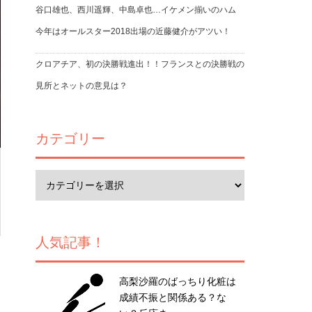
谷口雄也、西川遥輝、中島卓也…イケメン揃いのハム
今年はオールスター2018出場の近藤健介がアツい！
クロアチア、初の決勝戦進出！！フランスとの決勝戦の
見所とネットの意見は？
カテゴリー
人気記事！
高梨沙羅のばっちり化粧は
成績不振と関係ある？な