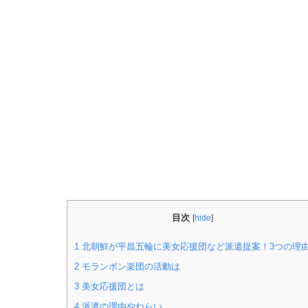
目次
[
hide
]
1
北朝鮮が平昌五輪に美女応援団など派遣提案！3つの理
2
モランボン楽団の活動は
3
美女応援団とは
4
派遣の理由やねらい