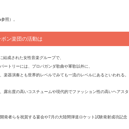
a参照）。
ンボン楽団の活動は
月に結成された女性音楽グループで、
パートリーには、プロパガンダ歌曲や軍歌以外に、
、楽器演奏とも世界的レベルでみても一流のレベルにあるといわれる。
、露出度の高いコスチュームや現代的でファッション性の高いヘアスタ
型開発者らを祝賀する宴会や7月の大陸間弾道ロケット試験発射成功記念