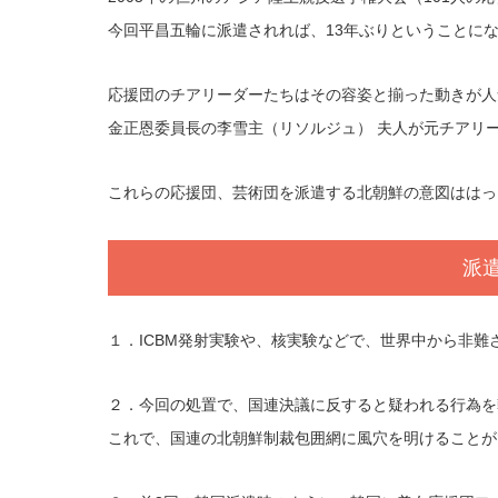
今回平昌五輪に派遣されれば、13年ぶりということに
応援団のチアリーダーたちはその容姿と揃った動きが人
金正恩委員長の李雪主（リソルジュ） 夫人が元チアリ
これらの応援団、芸術団を派遣する北朝鮮の意図ははっ
派
１．ICBM発射実験や、核実験などで、世界中から非
２．今回の処置で、国連決議に反すると疑われる行為を
これで、国連の北朝鮮制裁包囲網に風穴を明けることが