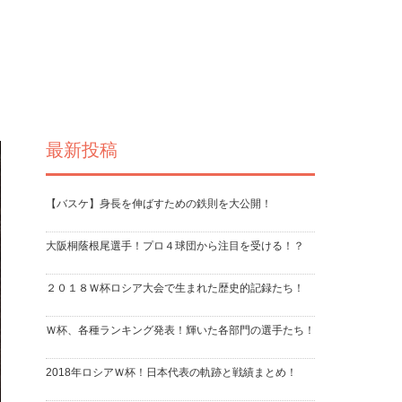
最新投稿
【バスケ】身長を伸ばすための鉄則を大公開！
大阪桐蔭根尾選手！プロ４球団から注目を受ける！？
２０１８Ｗ杯ロシア大会で生まれた歴史的記録たち！
Ｗ杯、各種ランキング発表！輝いた各部門の選手たち！
2018年ロシアＷ杯！日本代表の軌跡と戦績まとめ！