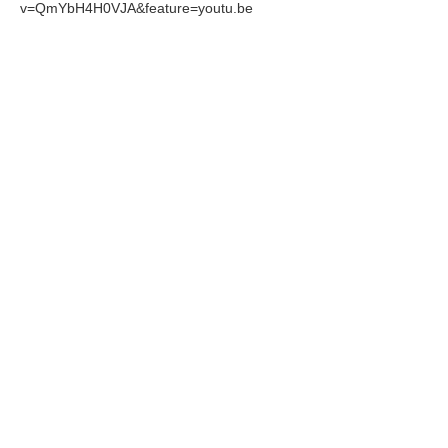
v=QmYbH4H0VJA&feature=youtu.be