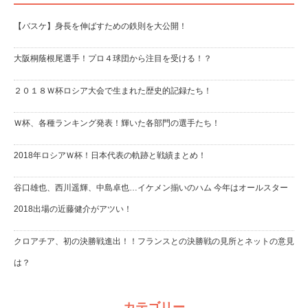
【バスケ】身長を伸ばすための鉄則を大公開！
大阪桐蔭根尾選手！プロ４球団から注目を受ける！？
２０１８Ｗ杯ロシア大会で生まれた歴史的記録たち！
Ｗ杯、各種ランキング発表！輝いた各部門の選手たち！
2018年ロシアＷ杯！日本代表の軌跡と戦績まとめ！
谷口雄也、西川遥輝、中島卓也…イケメン揃いのハム 今年はオールスター
2018出場の近藤健介がアツい！
クロアチア、初の決勝戦進出！！フランスとの決勝戦の見所とネットの意見
は？
カテゴリー