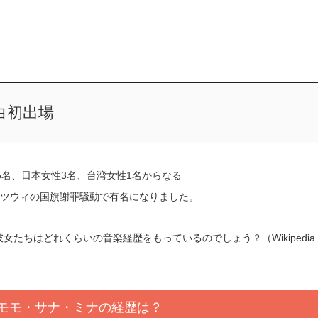
白初出場
性5名、日本女性3名、台湾女性1名からなる
女ツウィの国旗謝罪騒動で有名になりました。
彼女たちはどれくらいの音楽経歴をもっているのでしょう？（Wikipedia
モモ・サナ・ミナの経歴は？