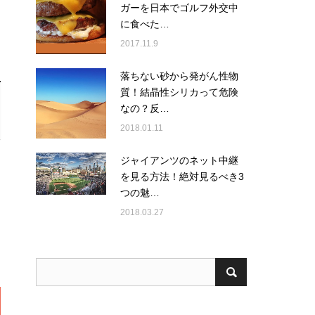
ガーを日本でゴルフ外交中
に食べた…
2017.11.9
落ちない砂から発がん性物
質！結晶性シリカって危険
なの？反…
2018.01.11
ジャイアンツのネット中継
を見る方法！絶対見るべき3
つの魅…
2018.03.27