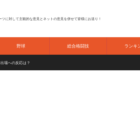
ーツに対して主観的な意見とネットの意見を併せて皆様にお送り！
野球
総合格闘技
ランキ
初出場への反応は？