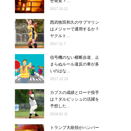
ぜ発覚？…
2017.10.21
西武牧田和久のサブマリン
はメジャーで通用するか？
ヤクルト…
2017.11.7
信号機のない横断歩道、止
まらぬルール違反の車が多
いのはな…
2017.12.24
カブスの成績とローテ投手
は？ダルビッシュの活躍を
予想した…
2018.02.11
トランプ大統領がハンバー