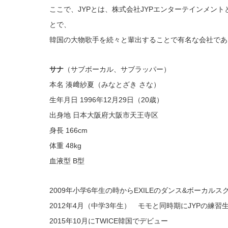
ここで、JYPとは、株式会社JYPエンターテインメン
とで、
韓国の大物歌手を続々と輩出することで有名な会社であ
サナ
（サブボーカル、サブラッパー）
本名 湊﨑紗夏（みなとざき さな）
生年月日 1996年12月29日（20歳）
出身地 日本大阪府大阪市天王寺区
身長 166cm
体重 48kg
血液型 B型
2009年小学6年生の時からEXILEのダンス&ボーカル
2012年4月（中学3年生） モモと同時期にJYPの練習
2015年10月にTWICE韓国でデビュー