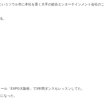
トというソウル市に本社を置く大手の総合エンターテインメント会社のこ
る。
スクール「EXPG大阪校」で3年間ダンスもレッスンしてた。
生になった。