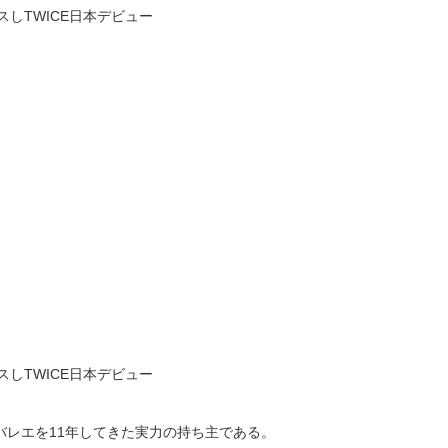
ースしTWICE日本デビュー
ースしTWICE日本デビュー
バレエを11年してきた実力の持ち主である。