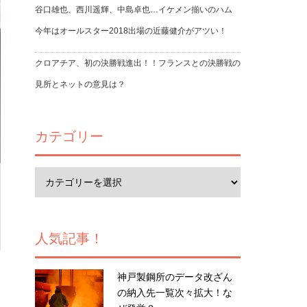
谷口雄也、西川遥輝、中島卓也…イケメン揃いのハム
今年はオールスター2018出場の近藤健介がアツい！
クロアチア、初の決勝戦進出！！フランスとの決勝戦の
見所とネットの意見は？
カテゴリー
人気記事！
神戸製鋼所のデータ改ざん
の納入先一覧次々拡大！な