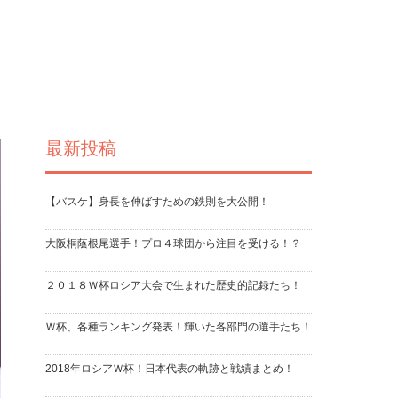
最新投稿
【バスケ】身長を伸ばすための鉄則を大公開！
大阪桐蔭根尾選手！プロ４球団から注目を受ける！？
２０１８Ｗ杯ロシア大会で生まれた歴史的記録たち！
Ｗ杯、各種ランキング発表！輝いた各部門の選手たち！
2018年ロシアＷ杯！日本代表の軌跡と戦績まとめ！