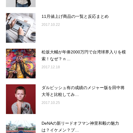
11月値上げ商品の一覧と反応まとめ
2017.10.22
松坂大輔が年俸2000万円で台湾球界入りを模
索！なぜ？ｎ…
2017.12.18
ダルビッシュ有の成績のメジャー版を田中将
大等と比較してみ…
2017.10.25
DeNAの新リードオフマン神里和毅の魅力
は？イケメン？プ…