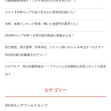
大阪桐蔭根尾選手！プロ４球団から注目を受ける！？
２０１８Ｗ杯ロシア大会で生まれた歴史的記録たち！
Ｗ杯、各種ランキング発表！輝いた各部門の選手たち！
2018年ロシアＷ杯！日本代表の軌跡と戦績まとめ！
谷口雄也、西川遥輝、中島卓也…イケメン揃いのハム 今年はオールスター
2018出場の近藤健介がアツい！
クロアチア、初の決勝戦進出！！フランスとの決勝戦の見所とネットの意見
は？
カテゴリー
2018ロシアワールドカップ