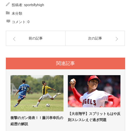
投稿者:
sportsflyhigh
未分類
コメント:
0
前の記事
次の記事
関連記事
【大谷翔平】スプリットもはや反
衝撃のガン発表！！藤川孝幸氏の
則スレスレえぐ過ぎ問題
経歴の解説