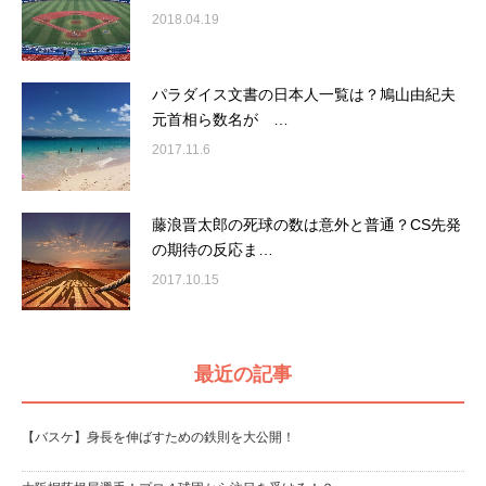
2018.04.19
パラダイス文書の日本人一覧は？鳩山由紀夫
元首相ら数名が …
2017.11.6
藤浪晋太郎の死球の数は意外と普通？CS先発
の期待の反応ま…
2017.10.15
最近の記事
【バスケ】身長を伸ばすための鉄則を大公開！