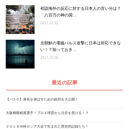
初詣海外の反応に対する日本人の言い分は？
「八百万の神の国…
2017.12.31
北朝鮮の電磁パルス攻撃に日本は対応できな
い！？知っておき…
2017.10.28
最近の記事
【バスケ】身長を伸ばすための鉄則を大公開！
大阪桐蔭根尾選手！プロ４球団から注目を受ける！？
２０１８Ｗ杯ロシア大会で生まれた歴史的記録たち！