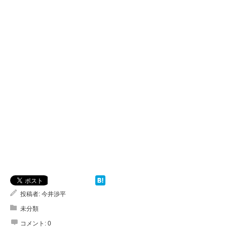
投稿者:
今井渉平
未分類
コメント:
0