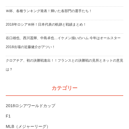
Ｗ杯、各種ランキング発表！輝いた各部門の選手たち！
2018年ロシアＷ杯！日本代表の軌跡と戦績まとめ！
谷口雄也、西川遥輝、中島卓也…イケメン揃いのハム 今年はオールスター
2018出場の近藤健介がアツい！
クロアチア、初の決勝戦進出！！フランスとの決勝戦の見所とネットの意見
は？
カテゴリー
2018ロシアワールドカップ
F1
MLB（メジャーリーグ）