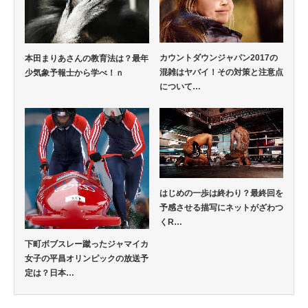
カウントダウンジャパン2017の
本田まりあさんの教育法は？最年
混雑はヤバイ！その対策と注意点
少気象予報士から学べ！ｎ
について…
はじめの一歩は終わり？最終回を
予感させる描写にネットがざわつ
くR…
下町ボブスレー蹴ったジャマイカ
女子の平昌オリンピックの放送予
定は？日本…