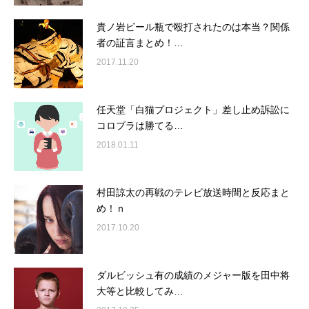
貴ノ岩ビール瓶で殴打されたのは本当？関係
者の証言まとめ！…
2017.11.20
任天堂「白猫プロジェクト」差し止め訴訟に
コロプラは勝てる…
2018.01.11
村田諒太の再戦のテレビ放送時間と反応まと
め！ｎ
2017.10.20
ダルビッシュ有の成績のメジャー版を田中将
大等と比較してみ…