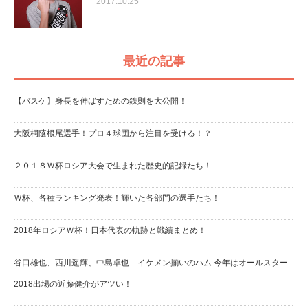
2017.10.25
最近の記事
【バスケ】身長を伸ばすための鉄則を大公開！
大阪桐蔭根尾選手！プロ４球団から注目を受ける！？
２０１８Ｗ杯ロシア大会で生まれた歴史的記録たち！
Ｗ杯、各種ランキング発表！輝いた各部門の選手たち！
2018年ロシアＷ杯！日本代表の軌跡と戦績まとめ！
谷口雄也、西川遥輝、中島卓也…イケメン揃いのハム 今年はオールスター
2018出場の近藤健介がアツい！