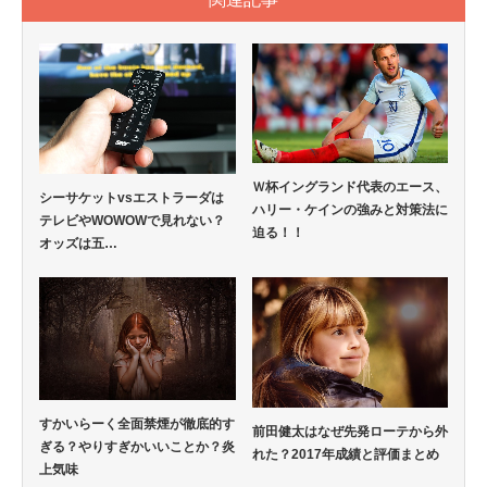
Ｗ杯イングランド代表のエース、
シーサケットvsエストラーダは
ハリー・ケインの強みと対策法に
テレビやWOWOWで見れない？
迫る！！
オッズは五…
すかいらーく全面禁煙が徹底的す
前田健太はなぜ先発ローテから外
ぎる？やりすぎかいいことか？炎
れた？2017年成績と評価まとめ
上気味