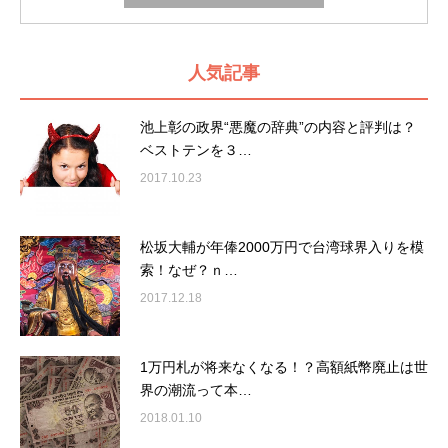
人気記事
池上彰の政界“悪魔の辞典”の内容と評判は？
ベストテンを３…
2017.10.23
松坂大輔が年俸2000万円で台湾球界入りを模
索！なぜ？ｎ…
2017.12.18
1万円札が将来なくなる！？高額紙幣廃止は世
界の潮流って本…
2018.01.10