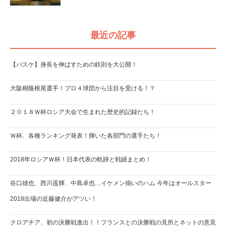
最近の記事
【バスケ】身長を伸ばすための鉄則を大公開！
大阪桐蔭根尾選手！プロ４球団から注目を受ける！？
２０１８Ｗ杯ロシア大会で生まれた歴史的記録たち！
Ｗ杯、各種ランキング発表！輝いた各部門の選手たち！
2018年ロシアＷ杯！日本代表の軌跡と戦績まとめ！
谷口雄也、西川遥輝、中島卓也…イケメン揃いのハム 今年はオールスター
2018出場の近藤健介がアツい！
クロアチア、初の決勝戦進出！！フランスとの決勝戦の見所とネットの意見