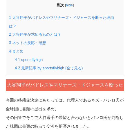
目次
[
hide
]
1
大谷翔平がパドレスやマリナーズ・ドジャースを断った理由
は？
2
大谷翔平が求めるものとは？
3
ネットの反応・感想
4
まとめ
4.1
sportsflyhigh
4.2
最新記事 by sportsflyhigh (全て見る)
大谷翔平がパドレスやマリナーズ・ドジャースを断った
理由は？
今回の移籍先決定にあたっては、代理人であるネズ・バレロ氏が
全球団に書類の提出を求め、
その回答でそこで大谷選手の希望と合わないとバレロ氏が判断し
た球団は書類の時点で交渉を拒否されました。