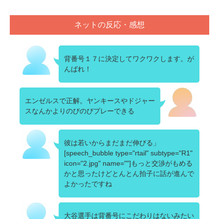
ネットの反応・感想
背番号１７に決定してワクワクします。が
んばれ！
エンゼルスで正解。ヤンキースやドジャー
スなんかよりのびのびプレーできる
彼は若いからまだまだ伸びる」
[speech_bubble type="rtail" subtype="R1"
icon="2.jpg" name=""]もっと交渉がもめる
かと思ったけどとんとん拍子に話が進んで
よかったですね
大谷選手は背番号にこだわりはないみたい