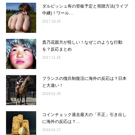
ダルビッシュ有の登板予定と視聴方法(ライブ
中継)！ワール…
2017.10.25
貴乃花親方が怪しい！なぜこのような行動
を？反応まとめ
2017.11.18
フランスの徴兵制復活に海外の反応は？日本
と大違い！
2018.01.20
コインチェック過去最大の「不正」引き出し
に海外の反応は？…
2018.01.27