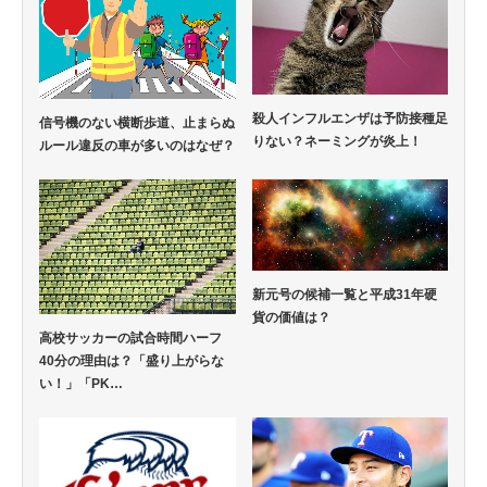
殺人インフルエンザは予防接種足
信号機のない横断歩道、止まらぬ
りない？ネーミングが炎上！
ルール違反の車が多いのはなぜ？
新元号の候補一覧と平成31年硬
貨の価値は？
高校サッカーの試合時間ハーフ
40分の理由は？「盛り上がらな
い！」「PK…