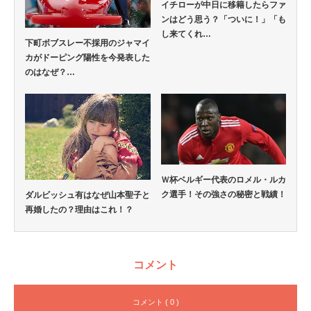
イチローが中日に移籍したらファ
ンはどう思う？「ついに！」「も
し来てくれ…
下町ボブスレー不採用のジャマイ
カがドーピング陽性を今発表した
のはなぜ？…
Ｗ杯ベルギー代表のロメル・ルカ
ク選手！その強さの秘密と戦績！
ダルビッシュ有はなぜ山本聖子と
再婚したの？理由はこれ！？
コメント
コメント ( 0 )