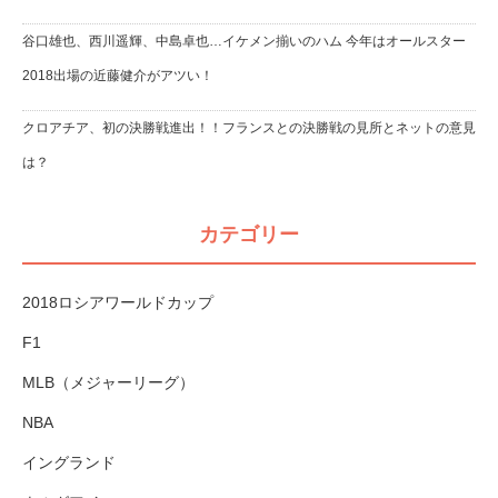
谷口雄也、西川遥輝、中島卓也…イケメン揃いのハム 今年はオールスター
2018出場の近藤健介がアツい！
クロアチア、初の決勝戦進出！！フランスとの決勝戦の見所とネットの意見
は？
カテゴリー
2018ロシアワールドカップ
F1
MLB（メジャーリーグ）
NBA
イングランド