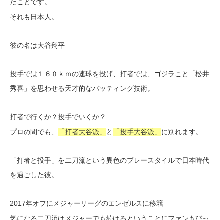
たことです。
それも日本人。
彼の名は大谷翔平
投手では１６０ｋｍの速球を投げ、打者では、ゴジラこと「松井
秀喜」を思わせる天才的なバッティング技術。
打者で行くか？投手でいくか？
プロの間でも、
「打者大谷派」
と
「投手大谷派」
に別れます。
「打者と投手」を二刀流という異色のプレースタイルで日本時代
を過ごした彼。
2017年オフにメジャーリーグのエンゼルスに移籍
気になる二刀流はメジャーでも続けるということにファンもびっ