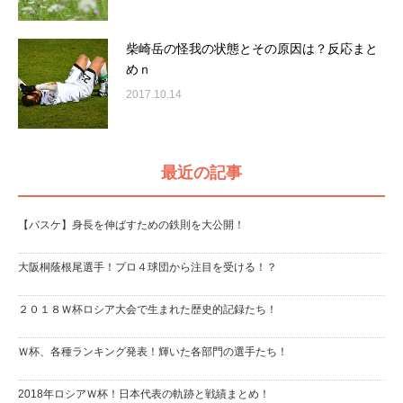
柴崎岳の怪我の状態とその原因は？反応まと
めｎ
2017.10.14
最近の記事
【バスケ】身長を伸ばすための鉄則を大公開！
大阪桐蔭根尾選手！プロ４球団から注目を受ける！？
２０１８Ｗ杯ロシア大会で生まれた歴史的記録たち！
Ｗ杯、各種ランキング発表！輝いた各部門の選手たち！
2018年ロシアＷ杯！日本代表の軌跡と戦績まとめ！