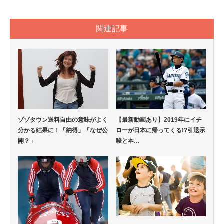
関連記事
ゾゾタウン送料自由の意味がよく
【最新動画あり】2019年にイチ
分かる結果に！「納得」「なぜ公
ローが日本に帰ってくる!?引退示
開？」
唆と本…