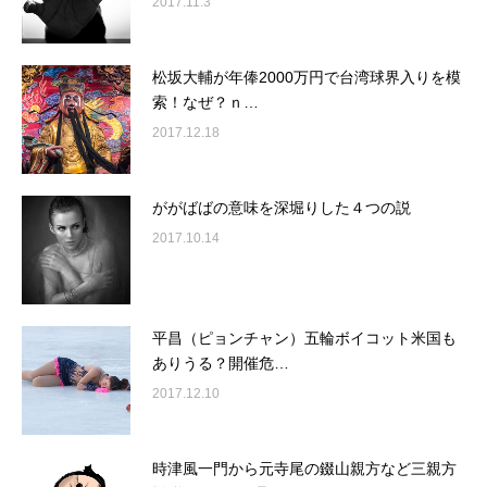
2017.11.3
松坂大輔が年俸2000万円で台湾球界入りを模
索！なぜ？ｎ…
2017.12.18
ががばばの意味を深堀りした４つの説
2017.10.14
平昌（ピョンチャン）五輪ボイコット米国も
ありうる？開催危…
2017.12.10
時津風一門から元寺尾の錣山親方など三親方