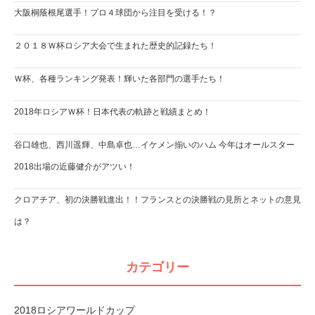
大阪桐蔭根尾選手！プロ４球団から注目を受ける！？
２０１８Ｗ杯ロシア大会で生まれた歴史的記録たち！
Ｗ杯、各種ランキング発表！輝いた各部門の選手たち！
2018年ロシアＷ杯！日本代表の軌跡と戦績まとめ！
谷口雄也、西川遥輝、中島卓也…イケメン揃いのハム 今年はオールスター
2018出場の近藤健介がアツい！
クロアチア、初の決勝戦進出！！フランスとの決勝戦の見所とネットの意見
は？
カテゴリー
2018ロシアワールドカップ