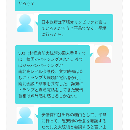
だろう？
日本政府は平壌オリンピックと言っ
ているんだろう？平昌でなく、平壌
に行ったら。
503（朴槿恵前大統領の囚人番号）で
は、韓国がパッシングされた。今で
はジャパンパッシングだ
南北高レベル会談後、文大統領は直
ちにトランプ大統領に電話をかけ、
南北会談の結果を共有した。頻繁に
トランプと直通電話をしてきた安倍
首相は疎外感を感じるしかない。
安倍首相は出席の理由として、平昌
に行って、慰安婦の合意を確認する
ために文大統領と会談すると言いま