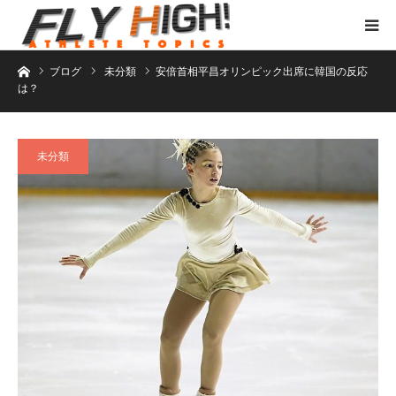
ホーム
ブログ
未分類
安倍首相平昌オリンピック出席に韓国の反応
は？
未分類