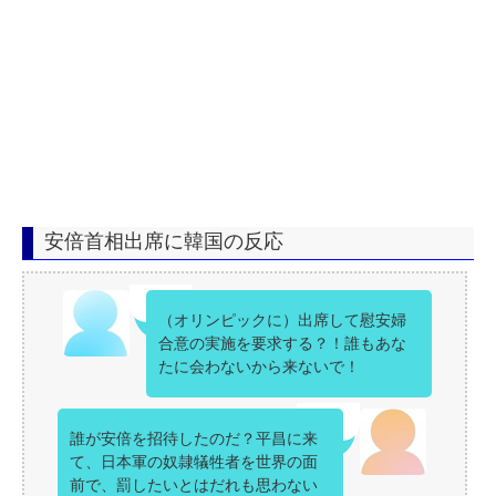
安倍首相出席に韓国の反応
（オリンピックに）出席して慰安婦
合意の実施を要求する？！誰もあな
たに会わないから来ないで！
誰が安倍を招待したのだ？平昌に来
て、日本軍の奴隷犠牲者を世界の面
前で、罰したいとはだれも思わない