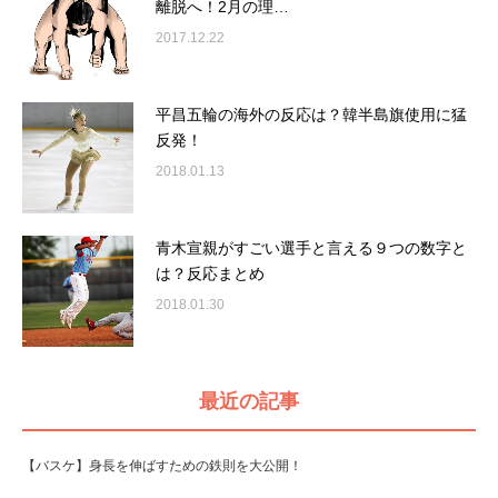
離脱へ！2月の理…
2017.12.22
平昌五輪の海外の反応は？韓半島旗使用に猛
反発！
2018.01.13
青木宣親がすごい選手と言える９つの数字と
は？反応まとめ
2018.01.30
最近の記事
【バスケ】身長を伸ばすための鉄則を大公開！