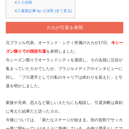
4.1
小汰郎
4.2
最新記事 by 小汰郎 (全て見る)
カカが引退を表明
元ブラジル代表、オーランド・シティ所属のカカが17日、
今シー
ズン限りでの現役引退
を表明しました。
今シーズン限りでオーランドシティを退団し、その去就に注目が
集まっていたカカでしたが、ブラジルメディアのインタビューに
対し、「プロ選手としての私のキャリアは終わりを迎えた」と引
退を明かしました。
家族や兄弟、恋人など親しい人たちにも相談し、引退決断は真剣
に考えた結果だと語ったカカ。
今後については、「新たなステージが始まる。別の役割でサッカ
ー界に関わっていけるように準備している。今後は選手としてで