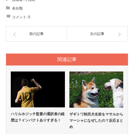
未分類
コメント:
0
前の記事
次の記事
関連記事
ハリルホジッチ監督の通訳者の経
ザギトワ秋田犬名前をマサルから
歴は？インパクトありすぎる！
マーシャになぜしたの？反応まと
め