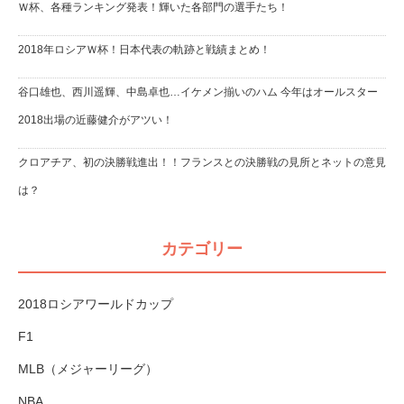
Ｗ杯、各種ランキング発表！輝いた各部門の選手たち！
2018年ロシアＷ杯！日本代表の軌跡と戦績まとめ！
谷口雄也、西川遥輝、中島卓也…イケメン揃いのハム 今年はオールスター
2018出場の近藤健介がアツい！
クロアチア、初の決勝戦進出！！フランスとの決勝戦の見所とネットの意見
は？
カテゴリー
2018ロシアワールドカップ
F1
MLB（メジャーリーグ）
NBA