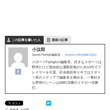
この記事を書いた人
最新の記事
小汰郎
Sports FlyHigh編集長
：
Surprizz Infinity株式会社
スポーツFlyhighの編集長。好きなスポーツは
野球だけど致命的な運動音痴のため10代でプ
レイヤーを引退。紆余曲折有り今ではスポー
ツ系のメディアで編集長を務める。一番好き
な野球のシーンはWBC決勝のイチロー決勝
打。
投稿者:
小汰郎