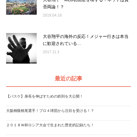
否両論！？
2018.04.18
大谷翔平の海外の反応！メジャー行きは本当
に歓迎されている…
2017.11.3
最近の記事
【バスケ】身長を伸ばすための鉄則を大公開！
大阪桐蔭根尾選手！プロ４球団から注目を受ける！？
２０１８Ｗ杯ロシア大会で生まれた歴史的記録たち！