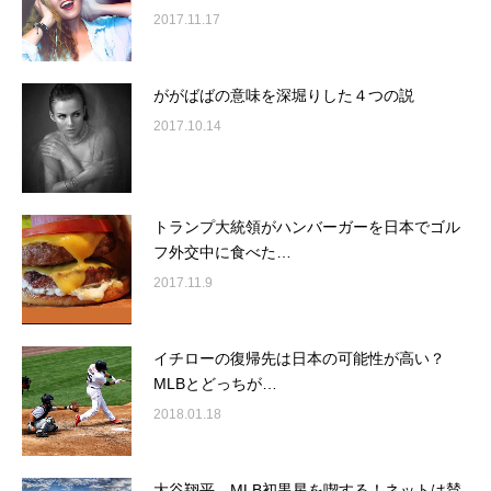
2017.11.17
ががばばの意味を深堀りした４つの説
2017.10.14
トランプ大統領がハンバーガーを日本でゴル
フ外交中に食べた…
2017.11.9
イチローの復帰先は日本の可能性が高い？
MLBとどっちが…
2018.01.18
大谷翔平 MLB初黒星を喫する！ネットは賛