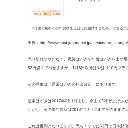
出典：http://www.post.japanpost.jp/service/fee_change
売り切れでやむなく、私製はがきで年賀はがきを出す場
52円切手で出せますが、1月8日以降はやはり10円プ
その理由は「通常はがきの料金改正」にあります。
通常はがきは2017年6月1日より、今まで52円だった
しかし、その際年賀状は2018年1月7にまでそのままの
これは推測となりますが、恐らくすでに52円で日本郵