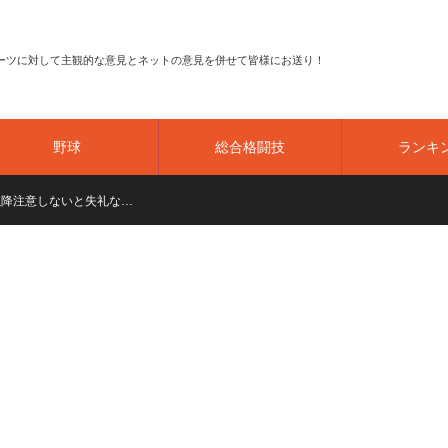
ーツに対して主観的な意見とネットの意見を併せて皆様にお送り！
野球
総合格闘技
ランキ
以降注意しないと失礼な…