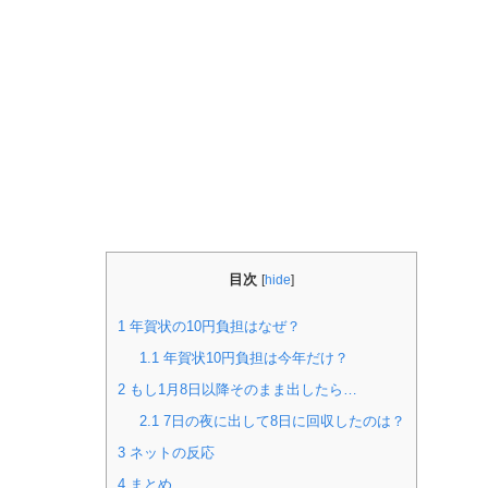
目次
[
hide
]
1
年賀状の10円負担はなぜ？
1.1
年賀状10円負担は今年だけ？
2
もし1月8日以降そのまま出したら…
2.1
7日の夜に出して8日に回収したのは？
3
ネットの反応
4
まとめ