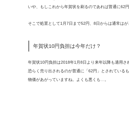
いや、もしこれから年賀状を刷るのであれば普通に62
そこで処置として1月7日まで52円、8日からは通常は
年賀状10円負担は今年だけ？
年賀状10円負担は2018年1月8日より来年以降も適用さ
恐らく売り出されるのが普通に「62円」とされている
物価があがっていますね。よくも悪くも…。