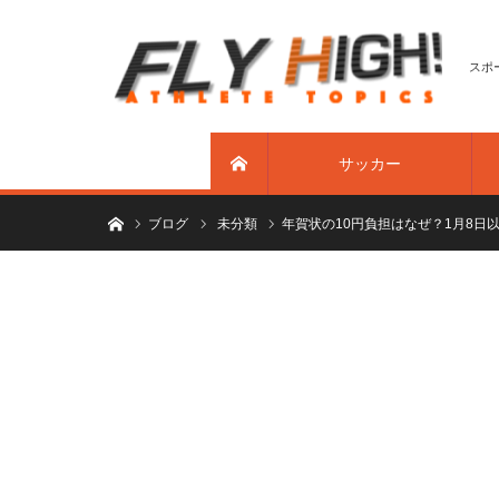
スポ
サッカー
ホーム
ホーム
ブログ
未分類
年賀状の10円負担はなぜ？1月8日