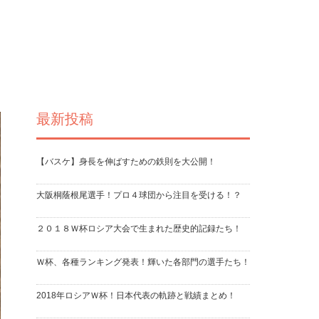
最新投稿
【バスケ】身長を伸ばすための鉄則を大公開！
大阪桐蔭根尾選手！プロ４球団から注目を受ける！？
２０１８Ｗ杯ロシア大会で生まれた歴史的記録たち！
Ｗ杯、各種ランキング発表！輝いた各部門の選手たち！
2018年ロシアＷ杯！日本代表の軌跡と戦績まとめ！