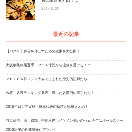
者の証言まとめ！…
2017.11.20
最近の記事
【バスケ】身長を伸ばすための鉄則を大公開！
大阪桐蔭根尾選手！プロ４球団から注目を受ける！？
２０１８Ｗ杯ロシア大会で生まれた歴史的記録たち！
Ｗ杯、各種ランキング発表！輝いた各部門の選手たち！
2018年ロシアＷ杯！日本代表の軌跡と戦績まとめ！
谷口雄也、西川遥輝、中島卓也…イケメン揃いのハム 今年はオールスター
2018出場の近藤健介がアツい！