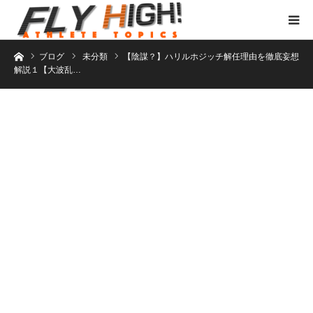
ホーム
ブログ
未分類
【陰謀？】ハリルホジッチ解任理由を徹底妄想
解説１【大波乱…