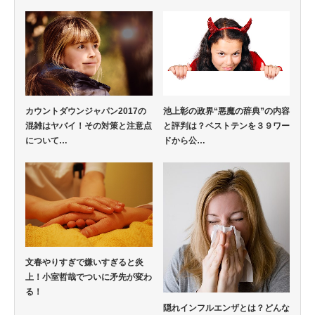
カウントダウンジャパン2017の
池上彰の政界“悪魔の辞典”の内容
混雑はヤバイ！その対策と注意点
と評判は？ベストテンを３９ワー
について…
ドから公…
文春やりすぎで嫌いすぎると炎
上！小室哲哉でついに矛先が変わ
る！
隠れインフルエンザとは？どんな