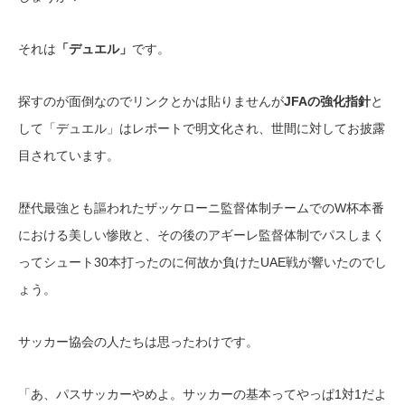
それは
「デュエル」
です。
探すのが面倒なのでリンクとかは貼りませんが
JFAの強化指針
と
して「デュエル」はレポートで明文化され、世間に対してお披露
目されています。
歴代最強とも謳われたザッケローニ監督体制チームでのW杯本番
における美しい惨敗と、その後のアギーレ監督体制でパスしまく
ってシュート30本打ったのに何故か負けたUAE戦が響いたのでし
ょう。
サッカー協会の人たちは思ったわけです。
「あ、パスサッカーやめよ。サッカーの基本ってやっぱ1対1だよ