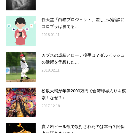
任天堂「白猫プロジェクト」差し止め訴訟に
コロプラは勝てる…
2018.01.11
カブスの成績とローテ投手は？ダルビッシュ
の活躍を予想した…
2018.02.11
松坂大輔が年俸2000万円で台湾球界入りを模
索！なぜ？ｎ…
2017.12.18
貴ノ岩ビール瓶で殴打されたのは本当？関係