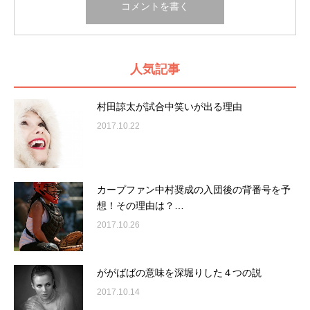
人気記事
村田諒太が試合中笑いが出る理由
2017.10.22
カープファン中村奨成の入団後の背番号を予
想！その理由は？…
2017.10.26
ががばばの意味を深堀りした４つの説
2017.10.14