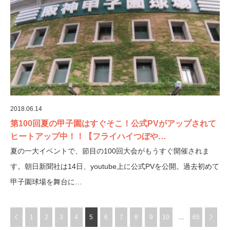
2018.06.14
第100回夏の甲子園はすぐそこ！公式PVがアップされて
ヒートアップ中！！【フライハイつぼや…
夏の一大イベントで、節目の100回大会がもうすぐ開催されま
す。朝日新聞社は14日、youtube上に公式PVを公開。過去初めて
甲子園球場を舞台に…
1
2
3
4
5
6
7
8
9
10
…
65