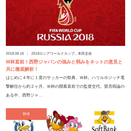
2018.06.16
2018ロシアワールドカップ
本田圭佑
W杯直前！西野ジャパンの強みと弱みをネットの意見と
共に徹底解析！
はじめに４年に１度のサッカーの祭典、Ｗ杯。ハリルホジッチ電
撃解任から約２ヶ月。Ｗ杯の開幕直前での監督交代。賛否両論の
ある中、西野ジャ…
野球