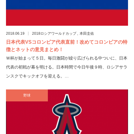
2018.06.19
2018ロシアワールドカップ
本田圭佑
日本代表VSコロンビア代表直前！改めてコロンビアの特
徴とネットの意見まとめ！
Ｗ杯が始まって５日。毎日激闘が繰り広げられる中ついに、日本
代表の初戦が幕を明ける。日本時間で今日午後９時、ロシアサラ
ンスクでキックオフを迎える。…
野球